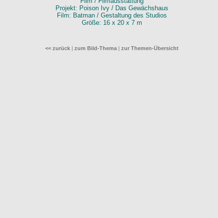
Film / Filmausstattung
Projekt: Poison Ivy / Das Gewächshaus
Film: Batman / Gestaltung des Studios
Größe: 16 x 20 x 7 m
<< zurück
|
zum Bild-Thema
|
zur Themen-Übersicht